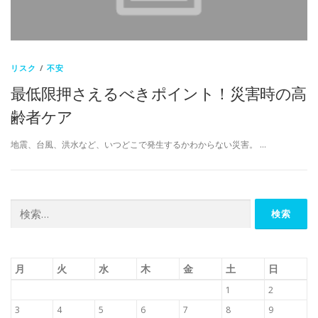
リスク
/
不安
最低限押さえるべきポイント！災害時の高
齢者ケア
地震、台風、洪水など、いつどこで発生するかわからない災害。 …
検
索:
月
火
水
木
金
土
日
1
2
3
4
5
6
7
8
9