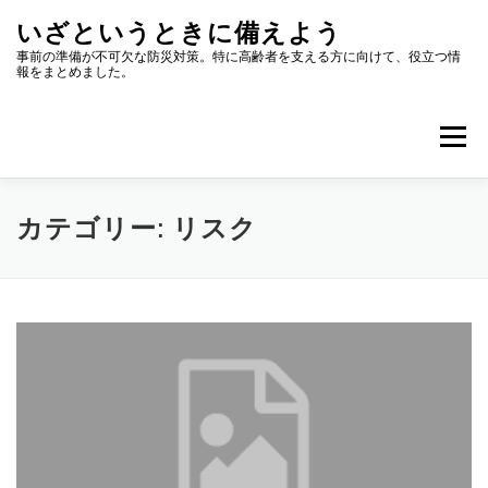
コ
いざというときに備えよう
ン
テ
事前の準備が不可欠な防災対策。特に高齢者を支える方に向けて、役立つ情
報をまとめました。
ン
ツ
へ
メニュー
ス
キ
ッ
プ
カテゴリー:
リスク